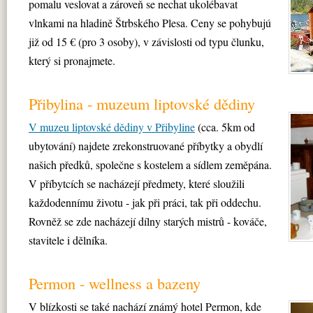
pomalu veslovat a zároveň se nechat ukolébavat
vlnkami na hladině Štrbského Plesa. Ceny se pohybujú
již od 15 € (pro 3 osoby), v závislosti od typu člunku,
který si pronajmete.
Přibylina - muzeum liptovské dědiny
V muzeu liptovské dědiny v Přibyline
(cca. 5km od
ubytování) najdete zrekonstruované příbytky a obydlí
našich předků, společne s kostelem a sídlem zeměpána.
V příbytcích se nacházejí předmety, které sloužili
každodennímu životu - jak při práci, tak při oddechu.
Rovněž se zde nacházejí dílny starých mistrů - kováče,
stavitele i dělníka.
Permon - wellness a bazeny
V blízkosti se také nachází známý hotel Permon, kde