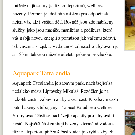
můžete najít sauny (s různou teplotou), wellness a
bazeny. Permon je ideálním místem pro odpočinek
nejen vás, ale i vašich dětí. Rovněž jsou zde nabízeny
služby, jako jsou masáže, manikůra a pedikůra, které
vás nabijí novou energií a pomůžou jak vašemu zdraví,
tak vašemu vnějšku. Vzdálenost od našeho ubytování je
asi 5 km, takže si můžete udělat i pěknou procházku.
Aquapark Tatralandia
Aquapark Tatralandia je zábavní park, nacházející sa
nedaleko města Liptovský Mikuláš. Rozdělen je na
několik částí - zábavní a ubytovací čast. K zábavní části
patří bazeny s tobogány, Tropical Paradise a wellness.
V ubytovací části se nacházejí kapacity pro ubytování
hostů. Největší část zabírají bazeny s termální vodou s
různou teplotou, přičemž část z nich je krytá a zbytek