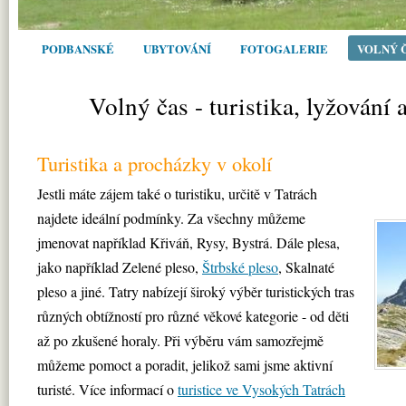
PODBANSKÉ
UBYTOVÁNÍ
FOTOGALERIE
VOLNÝ 
Volný čas - turistika, lyžování a
Turistika a procházky v okolí
Jestli máte zájem také o turistiku, určitě v Tatrách
najdete ideální podmínky. Za všechny můžeme
jmenovat například Křiváň, Rysy, Bystrá. Dále plesa,
jako například Zelené pleso,
Štrbské pleso
, Skalnaté
pleso a jiné. Tatry nabízejí široký výběr turistických tras
různých obtížností pro různé věkové kategorie - od děti
až po zkušené horaly. Při výběru vám samozřejmě
můžeme pomoct a poradit, jelikož sami jsme aktivní
turisté. Více informací o
turistice ve Vysokých Tatrách