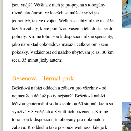
jsou vnější. Většina z nich je propojena s tobogány
různé náročnosti, ve kterých se múžete svézt jak
jednotlivě, tak ve dvojici. Wellness nabízí různé masáže,
lázně a zábaly, které pomůžou vašemu tělu dostat se do
pohody. Kromě toho jsou k dispozici i různé speciality,
jako například čokoládová masáž i celkové omlazení
pokožky. Vzdálenost od našeho ubytování je asi 30 km
(cca. 35 minut jízdy autem).
Bešeňová - Termal park
Bešeňová nabízí oddech a zábavu pro všechny - od
nejmenších dětí až po ty nejstarší. Bešeňová nabízí
léčivou geotermální vodu s teplotou 60 stupňů, která sa
využívá v 8 vnějších a 8 vnitřních bazenech. Kromě
toho jsou k dispozici i tři tobogány pro dokonalou
zábavu. K oddechu také poslouží wellness, kde je k